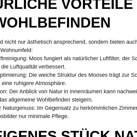
RLICHE VORTEILE
 WOHLBEFINDEN
d nicht nur ästhetisch ansprechend, sondern bieten auc
hr Wohnumfeld:
ftreinigung: Moos fungiert als natürlicher Luftfilter, der 
die Luftqualität verbessert.
Optimierung: Die weiche Struktur des Mooses trägt zur 
t eine ruhigere Atmosphäre.
ion: Der Anblick von Natur in Innenräumen kann nachwei
as allgemeine Wohlbefinden steigern.
ter Naturgenuss: Im Gegensatz zu herkömmlichen Zimme
sbilder nur minimale Pflege.
EIGENES STÜCK N