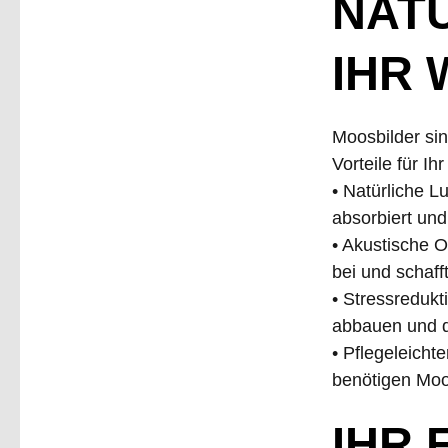
NATÜ
IHR
Moosbilder sin
Vorteile für I
• Natürliche Lu
absorbiert und 
• Akustische 
bei und schaff
• Stressredukt
abbauen und d
• Pflegeleich
benötigen Moo
IHR 