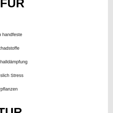
 FÜR
h handfeste
Schadstoffe
Schalldämpfung
slich Stress
rpflanzen
ATUR