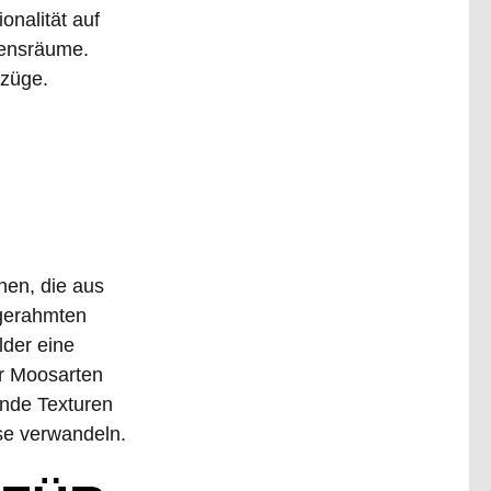
onalität auf
bensräume.
rzüge.
nen, die aus
 gerahmten
der eine
r Moosarten
ende Texturen
se verwandeln.